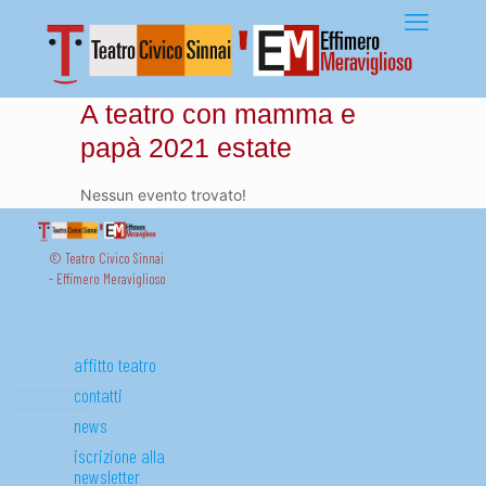
A teatro con mamma e
papà 2021 estate
Nessun evento trovato!
© Teatro Civico Sinnai
- Effimero Meraviglioso
affitto teatro
contatti
news
iscrizione alla
newsletter