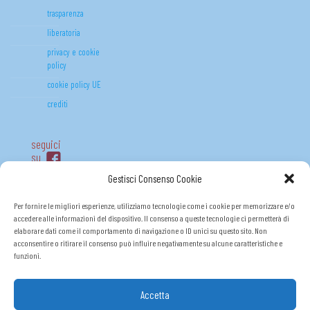
trasparenza
liberatoria
privacy e cookie
policy
cookie policy UE
crediti
seguici
su
Gestisci Consenso Cookie
Per fornire le migliori esperienze, utilizziamo tecnologie come i cookie per memorizzare e/o
accedere alle informazioni del dispositivo. Il consenso a queste tecnologie ci permetterà di
elaborare dati come il comportamento di navigazione o ID unici su questo sito. Non
acconsentire o ritirare il consenso può influire negativamente su alcune caratteristiche e
funzioni.
Accetta
FONDO (R)ESISTO P.O.R. FSE 2014-2020