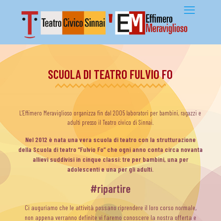
SCUOLA DI TEATRO FULVIO FO
L’Effimero Meraviglioso organizza fin dal 2005 laboratori per bambini, ragazzi e
adulti presso il Teatro civico di Sinnai.
Nel 2012 è nata una vera scuola di teatro con la strutturazione
della Scuola di teatro “Fulvio Fo” che ogni anno conta circa novanta
allievi suddivisi in cinque classi: tre per bambini, una per
adolescenti e una per gli adulti.
#ripartire
Ci auguriamo che le attività possano riprendere il loro corso normale,
non appena verranno definite vi faremo conoscere la nostra offerta e