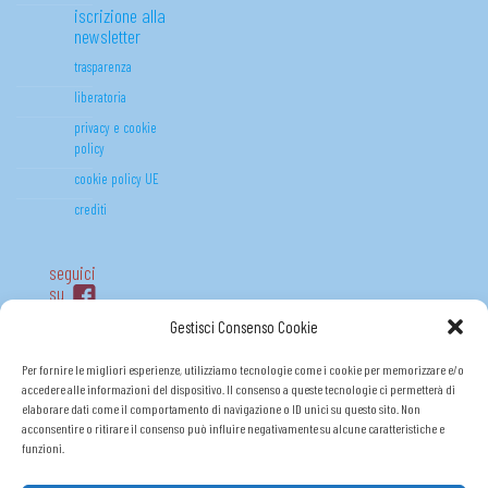
iscrizione alla
newsletter
trasparenza
liberatoria
privacy e cookie
policy
cookie policy UE
crediti
seguici
su
Gestisci Consenso Cookie
Per fornire le migliori esperienze, utilizziamo tecnologie come i cookie per memorizzare e/o
accedere alle informazioni del dispositivo. Il consenso a queste tecnologie ci permetterà di
elaborare dati come il comportamento di navigazione o ID unici su questo sito. Non
acconsentire o ritirare il consenso può influire negativamente su alcune caratteristiche e
funzioni.