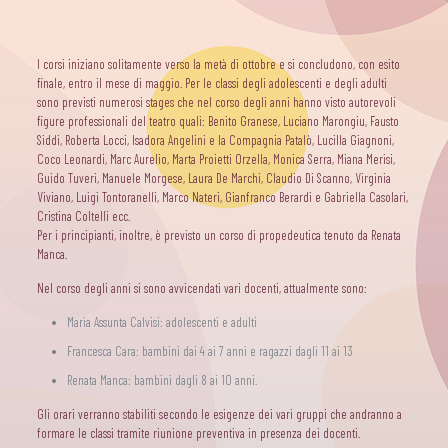
I corsi iniziano solitamente verso la metà di ottobre e si concludono, con esito
finale, entro il mese di maggio. Per le classi degli adolescenti e degli adulti
sono previsti numerosi stages che nel corso degli anni hanno visto autorevoli
figure professionali del teatro quali: Benito Granese, Luciano Marongiu, Fausto
Siddi, Roberta Locci, Isadora Angelini e la Compagnia Patalò, Lucilla Giagnoni,
Coco Leonardi, Marc Aurelio, Marta Proietti Orzella, Monica Serra, Miana Merisi,
Guido Tuveri, Manuele Morgese, Laura De Marchi, Claudio Di Scanno, Virginia
Viviano, Luigi Tontoranelli, Marco Nateri, Gianfranco Berardi e Gabriella Casolari,
Cristina Coltelli ecc.
Per i principianti, inoltre, è previsto un corso di propedeutica tenuto da Renata
Manca.
Nel corso degli anni si sono avvicendati vari docenti, attualmente sono:
Maria Assunta Calvisi: adolescenti e adulti
Francesca Cara: bambini dai 4 ai 7 anni e ragazzi dagli 11 ai 13
Renata Manca: bambini dagli 8 ai 10 anni.
Gli orari verranno stabiliti secondo le esigenze dei vari gruppi che andranno a
formare le classi tramite riunione preventiva in presenza dei docenti.