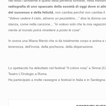
Nel testo l’ambiente è quello della periferia torinese, nella me
radiografia di uno spaccato della società di oggi dove si alim
del successo e della felicità
, non cambia perché non cambia il s
“
Volevo vedere il cielo, almeno un pezzettino…
” dice la donna con
stanza, come nella canzone.,. “
Io volevo solo che la mia ragazzina
niente al mondo potrà rimettere a posto le cose
”.
In scena una Miana Merisi che si dà totalmente corpo e anima e ci re
tenerezza, dell’ironia, della pochezza, della disperazione.
Lo spettacolo ha debuttato nel festival “Il colore rosa” a Sinnai (C
Teatro L’Orologio a Roma.
Ha partecipato a molte rassegne e festival in Italia e in Sardegna.