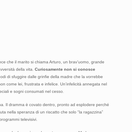
ece che il marito si chiama Arturo, un brav’uomo, grande
vversità della vita.
Curiosamente non si conosce
 modi di sfuggire dalle grinfie della madre che la vorrebbe
 come lei, frustrata e infelice. Un’infelicità annegata nel
peciali e sogni consumati nel cesso.
ma. Il dramma è covato dentro, pronto ad esplodere perché
uta nella speranza di un riscatto che solo “la ragazzina”
rogrammi televisivi.