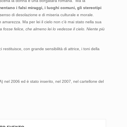
ssinscena la donna è una borgatara romana. Ma la
entano i falsi miraggi, i luoghi comuni, gli stereotipi
enso di desolazione e di miseria culturale e morale.
 amarezza. Ma per lei il cielo non c’è mai stato nella sua
 fosse felice, che almeno lei lo vedesse il cielo. Niente più
stituisce, con grande sensibilità di attrice, i toni della
A) nel 2006 ed è stato inserito, nel 2007, nel cartellone del