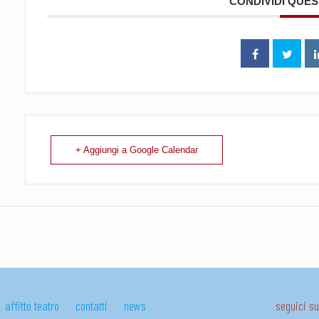
CONDIVIDI QUE
+ Aggiungi a Google Calendar
affitto teatro
contatti
news
seguici 