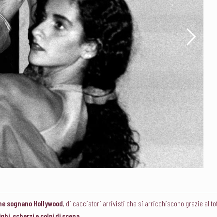
che sognano Hollywood
, di cacciatori arrivisti che si arricchiscono grazie al 
ghi, scherzi e colpi di scena
.