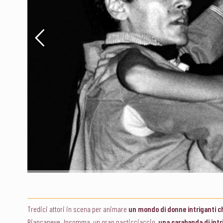
Tredici attori in scena per animare
un mondo di donne intriganti 
Biancaneve. Insomma, un gran pasticciaccio,
una sarabanda di intri