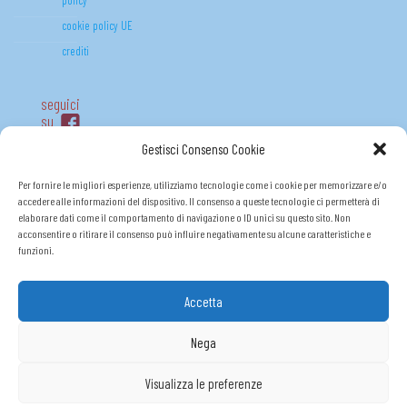
cookie policy UE
crediti
seguici
su
Gestisci Consenso Cookie
Per fornire le migliori esperienze, utilizziamo tecnologie come i cookie per memorizzare e/o
accedere alle informazioni del dispositivo. Il consenso a queste tecnologie ci permetterà di
elaborare dati come il comportamento di navigazione o ID unici su questo sito. Non
acconsentire o ritirare il consenso può influire negativamente su alcune caratteristiche e
funzioni.
Accetta
FONDO (R)ESISTO P.O.R. FSE 2014-2020
Nega
Visualizza le preferenze