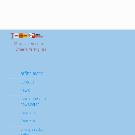
© Teatro Civico Sinnai
- Effimero Meraviglioso
affitto teatro
contatti
news
iscrizione alla
newsletter
trasparenza
liberatoria
privacy e cookie
policy