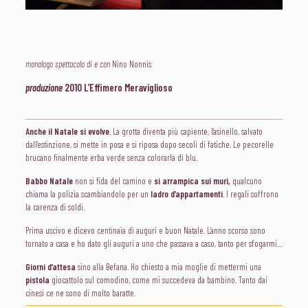
monologo spettacolo di e con
Nino Nonnis
produzione
2010 L’Effimero Meraviglioso
Anche il Natale si evolve
. La grotta diventa più capiente, l’asinello, salvato
dall’estinzione, si mette in posa e si riposa dopo secoli di fatiche. Le pecorelle
brucano finalmente erba verde senza colorarla di blu.
Babbo Natale
non si fida del camino e
si arrampica sui muri,
qualcuno
chiama la polizia scambiandolo per un
ladro d’appartamenti
. I regali soffrono
la carenza di soldi.
Prima uscivo e dicevo centinaia di auguri e buon Natale. L’anno scorso sono
tornato a casa e ho dato gli auguri a uno che passava a caso, tanto per sfogarmi…
Giorni d’attesa
sino alla Befana. Ho chiesto a mia moglie di mettermi una
pistola
giocattolo sul comodino, come mi succedeva da bambino. Tanto dai
cinesi ce ne sono di molto baratte.