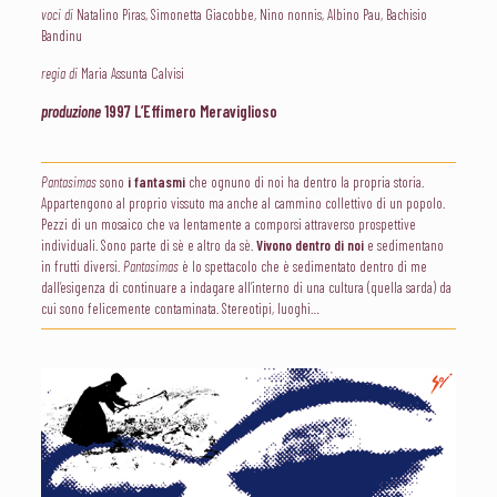
voci di
Natalino Piras, Simonetta Giacobbe, Nino nonnis, Albino Pau, Bachisio
Bandinu
regia di
Maria Assunta Calvisi
produzione
1997 L’Effimero Meraviglioso
Pantasimas
sono
i fantasmi
che ognuno di noi ha dentro la propria storia.
Appartengono al proprio vissuto ma anche al cammino collettivo di un popolo.
Pezzi di un mosaico che va lentamente a comporsi attraverso prospettive
individuali. Sono parte di sè e altro da sè.
Vivono dentro di noi
e sedimentano
in frutti diversi.
Pantasimas
è lo spettacolo che è sedimentato dentro di me
dall’esigenza di continuare a indagare all’interno di una cultura (quella sarda) da
cui sono felicemente contaminata. Stereotipi, luoghi…