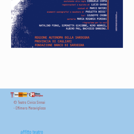
© Teatro Civico Sinnai
- Effimero Meraviglioso
affitto teatro