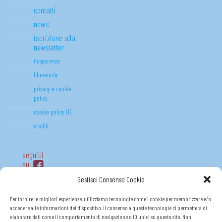
contatti
news
iscrizione alla
newsletter
trasparenza
liberatoria
privacy e cookie
policy
cookie policy UE
crediti
seguici
su
Gestisci Consenso Cookie
Per fornire le migliori esperienze, utilizziamo tecnologie come i cookie per memorizzare e/o
accedere alle informazioni del dispositivo. Il consenso a queste tecnologie ci permetterà di
elaborare dati come il comportamento di navigazione o ID unici su questo sito. Non