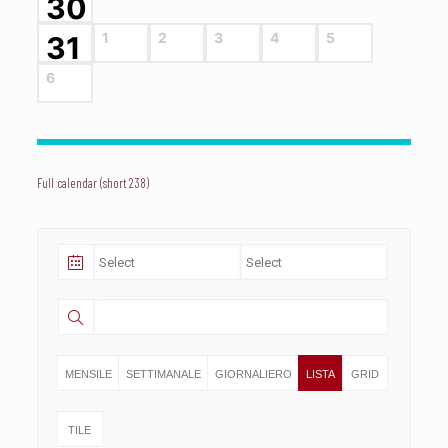
30
1
2
3
4
5
31
6
Full calendar (short 238)
MENSILE
SETTIMANALE
GIORNALIERO
LISTA
GRID
TILE