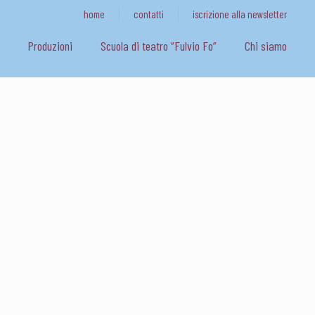
home
contatti
iscrizione alla newsletter
Produzioni
Scuola di teatro “Fulvio Fo”
Chi siamo