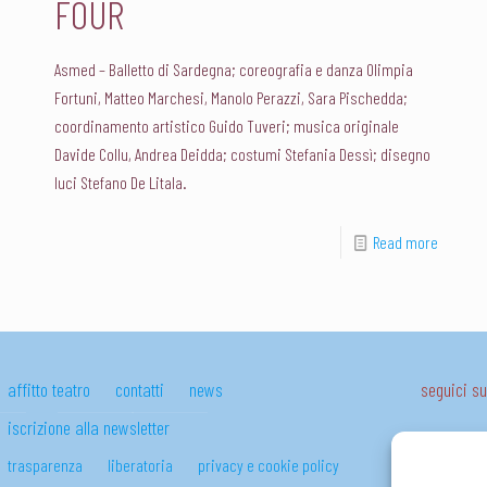
FOUR
Asmed – Balletto di Sardegna; coreografia e danza Olimpia
Fortuni, Matteo Marchesi, Manolo Perazzi, Sara Pischedda;
coordinamento artistico Guido Tuveri; musica originale
Davide Collu, Andrea Deidda; costumi Stefania Dessì; disegno
luci Stefano De Litala.
Read more
affitto teatro
contatti
news
seguici 
iscrizione alla newsletter
trasparenza
liberatoria
privacy e cookie policy