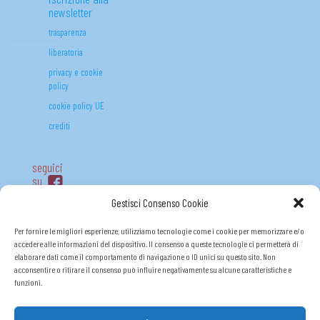
newsletter
trasparenza
liberatoria
privacy e cookie
policy
cookie policy UE
crediti
seguici
su
Gestisci Consenso Cookie
Per fornire le migliori esperienze, utilizziamo tecnologie come i cookie per memorizzare e/o
accedere alle informazioni del dispositivo. Il consenso a queste tecnologie ci permetterà di
elaborare dati come il comportamento di navigazione o ID unici su questo sito. Non
acconsentire o ritirare il consenso può influire negativamente su alcune caratteristiche e
funzioni.