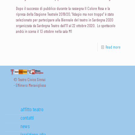
Dopo il successo di pubblico durante la rassegna Il Colore Rosa e la
ripresa della Stagione Teatrale 2019/20, "Adagio ma non troppo" è stato
selezionato per partecipare alla Biennale del teatro in Sardegna 2020
organizzata da Sardegna Teatro dall'11 al 22 ottobre 2020. Lo spettacolo
andrà in scena il 13 ottobre nella sala M1
Read more
© Teatro Civico Sinnai
- Effimero Meraviglioso
affitto teatro
contatti
news
iscrizione alla