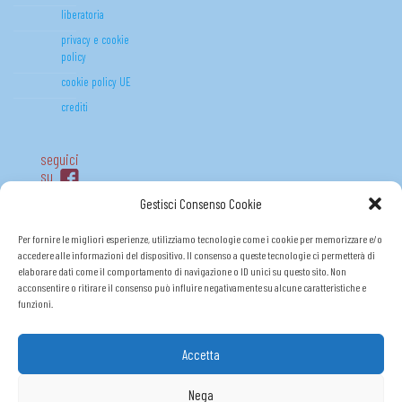
liberatoria
privacy e cookie
policy
cookie policy UE
crediti
seguici
su
Gestisci Consenso Cookie
Per fornire le migliori esperienze, utilizziamo tecnologie come i cookie per memorizzare e/o
accedere alle informazioni del dispositivo. Il consenso a queste tecnologie ci permetterà di
elaborare dati come il comportamento di navigazione o ID unici su questo sito. Non
acconsentire o ritirare il consenso può influire negativamente su alcune caratteristiche e
funzioni.
Accetta
FONDO (R)ESISTO P.O.R. FSE 2014-2020
Nega