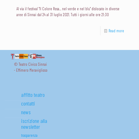
Al via il festival "Il Colore Rosa... nel verde e nel blu" dislocato in diverse
aree di Sinnai dal 24 al 31 luglio 2021. Tutti i giorni alle ore 21:30
Read more
© Teatro Civico Sinnai
- Effimero Meraviglioso
affitto teatro
contatti
news
iscrizione alla
newsletter
trasparenza