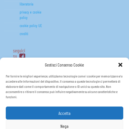
liberatoria
privacy e cookie
policy
cookie policy UE
crediti
seguici
su
Gestisci Consenso Cookie
Per fornire le migliori esperienze, utilizziamo tecnologie come i cookie per memorizzare e/o
accedere alle informazioni del dispositivo. Il consenso a queste tecnologie ci permetterà di
elaborare dati come il comportamento di navigazione o ID unici su questo sito. Non
acconsentire o ritirare il consenso può influire negativamente su alcune caratteristiche e
funzioni.
Accetta
FONDO (R)ESISTO P.O.R. FSE 2014-2020
Nega