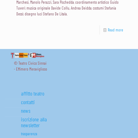
Marchesi, Manolo Perazzi, Sara Pischedda; coordinamento artistico Guido
Tuveri; musica originale Davide Collu, Andrea Deidda; costumi Stefania
Dessì; disegno luci Stefano De Litala.
Read more
© Teatro Civico Sinnai
- Effimero Meraviglioso
affitto teatro
contatti
news
iscrizione alla
newsletter
trasparenza