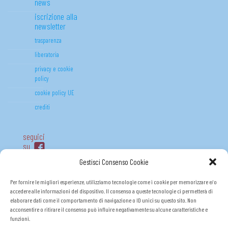
news
iscrizione alla
newsletter
trasparenza
liberatoria
privacy e cookie
policy
cookie policy UE
crediti
seguici
su
Gestisci Consenso Cookie
Per fornire le migliori esperienze, utilizziamo tecnologie come i cookie per memorizzare e/o
accedere alle informazioni del dispositivo. Il consenso a queste tecnologie ci permetterà di
elaborare dati come il comportamento di navigazione o ID unici su questo sito. Non
acconsentire o ritirare il consenso può influire negativamente su alcune caratteristiche e
funzioni.