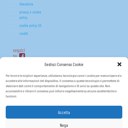
liberatoria
privacy e cookie
policy
cookie policy UE
crediti
seguici
su
Gestisci Consenso Cookie
Per fornire le migliori esperienze, utilizziamo tecnologie come i cookie per memorizzare e/o
accedere alle informazioni del dispositivo. Il consenso a queste tecnologie ci permetterà di
elaborare dati come il comportamento di navigazione o ID unici su questo sito. Non
acconsentire o ritirare il consenso può influire negativamente su alcune caratteristiche e
funzioni.
Accetta
FONDO (R)ESISTO P.O.R. FSE 2014-2020
Nega