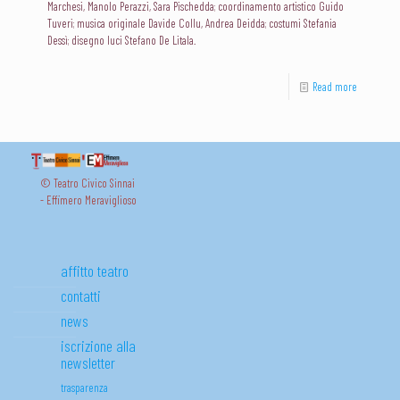
Marchesi, Manolo Perazzi, Sara Pischedda; coordinamento artistico Guido
Tuveri; musica originale Davide Collu, Andrea Deidda; costumi Stefania
Dessì; disegno luci Stefano De Litala.
Read more
© Teatro Civico Sinnai
- Effimero Meraviglioso
affitto teatro
contatti
news
iscrizione alla
newsletter
trasparenza