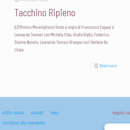
Tacchino Ripieno
(L'Effimero Meraviglioso) Testo e regia di Francesco Cappai e
Leonardo Tomasi con Michela Cidu, Giulia Giglio, Federico
Giaime Nonnis, Leonardo Tomasi Disegno luci Stefano De
Litala
Read more
affitto teatro
contatti
news
seguici 
iscrizione alla newsletter