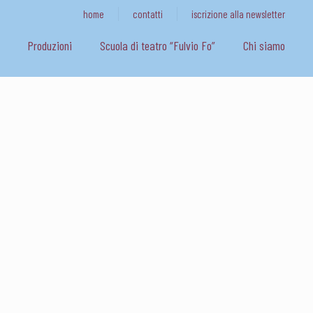
home
contatti
iscrizione alla newsletter
Produzioni
Scuola di teatro “Fulvio Fo”
Chi siamo