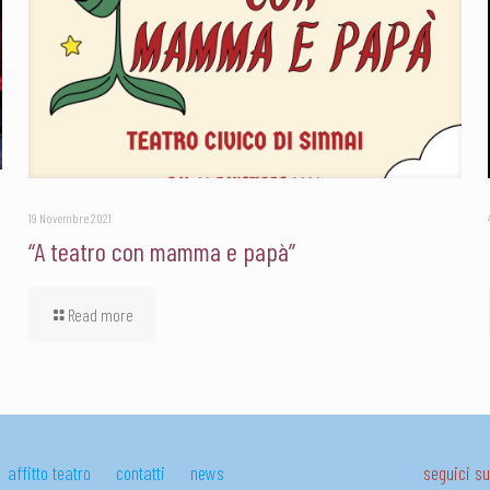
19 Novembre 2021
“A teatro con mamma e papà”
Read more
affitto teatro
contatti
news
seguici 