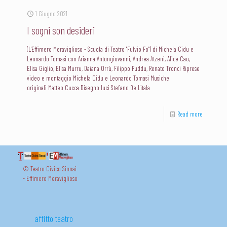
1 Giugno 2021
I sogni son desideri
(L'Effimero Meraviglioso - Scuola di Teatro "Fulvio Fo") di Michela Cidu e
Leonardo Tomasi con Arianna Antongiovanni, Andrea Atzeni, Alice Cau,
Elisa Giglio, Elisa Murru, Daiana Orrù, Filippo Puddu, Renato Tronci Riprese
video e montaggio Michela Cidu e Leonardo Tomasi Musiche
originali Matteo Cucca Disegno luci Stefano De Litala
Read more
© Teatro Civico Sinnai
- Effimero Meraviglioso
affitto teatro