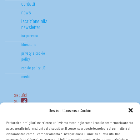
contatti
news
iscrizione alla
newsletter
trasparenza
liberatoria
privacy e cookie
policy
cookie policy UE
crediti
seguici
su
Gestisci Consenso Cookie
Per fornire le migliori esperienze, utilizziamo tecnologie come i cookie per memorizzare e/o
accedere alle informazioni del dispositivo. Il consenso a queste tecnologie ci permetterà di
elaborare dati come il comportamento di navigazione o ID unici su questo sito. Non
acconsentire o ritirare il consenso può influire negativamente su alcune caratteristiche e