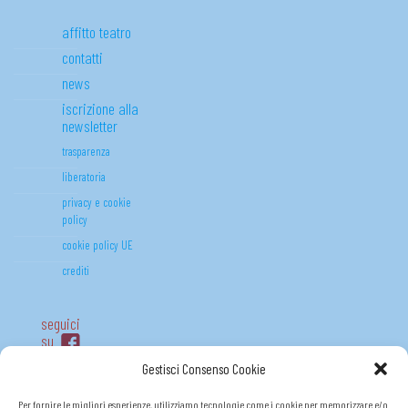
affitto teatro
contatti
news
iscrizione alla
newsletter
trasparenza
liberatoria
privacy e cookie
policy
cookie policy UE
crediti
seguici
su
Gestisci Consenso Cookie
Per fornire le migliori esperienze, utilizziamo tecnologie come i cookie per memorizzare e/o