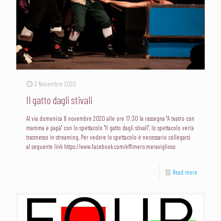
3 Novembre 2020
Il gatto dagli stivali
Al via domenica 8 novembre 2020 alle ore 17:30 la rassegna "A teatro con
mamma e papà" con lo spettacolo "Il gatto dagli stivali", lo spettacolo verrà
trasmesso in streaming. Per vedere lo spettacolo è necessario collegarsi
al seguente link https://www.facebook.com/effimero.meraviglioso
Read more