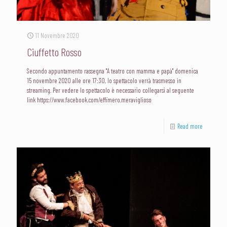
11 Novembre 2020
Ciuffetto Rosso
Secondo appuntamento rassegna "A teatro con mamma e papà" domenica
15 novembre 2020 alle ore 17:30, lo spettacolo verrà trasmesso in
streaming. Per vedere lo spettacolo è necessario collegarsi al seguente
link https://www.facebook.com/effimero.meraviglioso
Read more