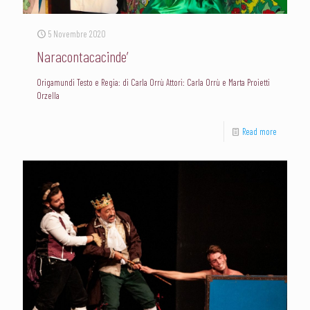
5 Novembre 2020
Naracontacacinde’
Origamundi Testo e Regia: di Carla Orrù Attori: Carla Orrù e Marta Proietti
Orzella
Read more