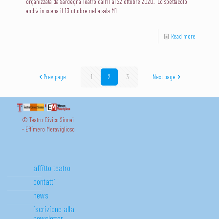
organizzata da Sardegna Teatro dall'11 al 22 ottobre 2020. Lo spettacolo
andrà in scena il 13 ottobre nella sala M1
Read more
Prev page
1
2
3
Next page
© Teatro Civico Sinnai
- Effimero Meraviglioso
affitto teatro
contatti
news
iscrizione alla
newsletter