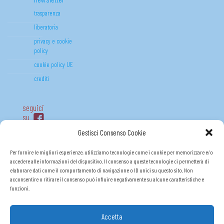
trasparenza
liberatoria
privacy e cookie
policy
cookie policy UE
crediti
seguici
su
Gestisci Consenso Cookie
Per fornire le migliori esperienze, utilizziamo tecnologie come i cookie per memorizzare e/o
accedere alle informazioni del dispositivo. Il consenso a queste tecnologie ci permetterà di
elaborare dati come il comportamento di navigazione o ID unici su questo sito. Non
acconsentire o ritirare il consenso può influire negativamente su alcune caratteristiche e
funzioni.
Accetta
FONDO (R)ESISTO P.O.R. FSE 2014-2020